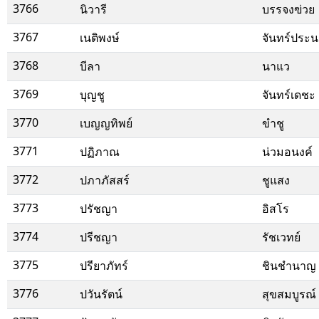
3766
นิวารี
บรรจงฃ่วย
3767
เนติพงษ์
จันทร์ประ
3768
บีลา
นาแว
3769
บุญชู
จันทร์เดชะ
3770
เบญญทิพย์
ขำชู
3771
ปฏิภาณ
น่วมอนงค์
3772
ปภาภัสสร์
ชูแสง
3773
ปรัชญา
อิสโร
3774
ปรีชญา
รัชเวทย์
3775
ปรียาภัทร์
ชินชำนาญ
3776
ปวันรัตน์
สุขสมบูรณ์