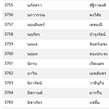
3755
นภัสสรา
ลัฐิกาพงศ์
3756
นภาวรรณ
คงวิสัย
3757
นฤบดินทร์
เดชมณี
3758
นฤภัทร
บำรุงรัตน์
3759
นฤมล
จันทร์เดชะ
3760
นฤมล
ทองประจง
3761
นักรบ
เกิดเนตร
3762
นาวิน
เมฆอัมพร
3763
นิการัตน์
วาทีนุกิจ
3764
นิชกานต์
มากรื่น
3765
นิชาภัทร
แซ่ลิ้ม