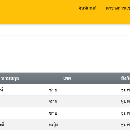
จันท์เกมส์
ตารางการแข
นามสกุล
เพศ
สังก
ห์
ชาย
ชุม
ชาย
ชุม
ชาย
ชุม
ิ์
หญิง
ชุม