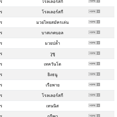
พร
โรลเลอร์สกี
พร
โรลเลอร์สกี
พร
มวยไทยสมัครเล่น
พร
บาสเกตบอล
พร
มวยปล้ำ
พร
วูซู
พร
เทควันโด
พร
ยิงธนู
พร
เรือพาย
พร
โรลเลอร์สกี
พร
เทนนิส
พร
กรีฑา