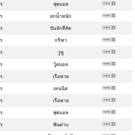
พร
ฟุตบอล
พร
ยกน้ำหนัก
พร
ปันจักสีลัต
พร
กรีฑา
พร
วูซู
พร
วู้ดบอล
พร
เรือพาย
พร
เทนนิส
พร
เรือพาย
พร
ฟุตบอล
พร
ฟันดาบ