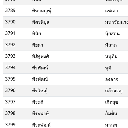
3789
พิชามญชุ์
แซ่เล่า
3790
พิตรพิบูล
มหาวัฒนาง
3791
พินัย
นุ้ยสอน
3792
พิยดา
มีลาภ
3793
พิสิฐพงศ์
หนูทิม
3794
พีรพัฒน์
ชูมี
3795
พีรพัฒน์
องอาจ
3796
พีรวิชญ์
กล้าผจญ
3797
พีระติ
เกิดสุข
3798
พีระพงษ์
กิ้มตั้น
3799
พีระพัฒน์
มานพ