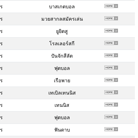
พร
บาสเกตบอล
พร
มวยสากลสมัครเล่น
พร
ยูยิตสู
พร
โรลเลอร์สกี
พร
ปันจักสีลัต
พร
ฟุตบอล
พร
เรือพาย
พร
เทเบิลเทนนิส
พร
เทนนิส
พร
ฟุตบอล
พร
ฟันดาบ