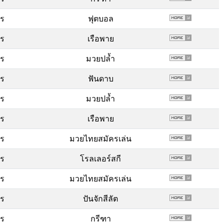
พร
ฟุตบอล
พร
เรือพาย
พร
มวยปล้ำ
พร
ฟันดาบ
พร
มวยปล้ำ
พร
เรือพาย
พร
มวยไทยสมัครเล่น
พร
โรลเลอร์สกี
พร
มวยไทยสมัครเล่น
พร
ปันจักสีลัต
พร
กรีฑา