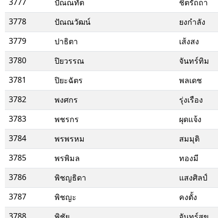
3777
ปัณณทัต
ชิตรัถถา
3778
ปัณณวัฒน์
ยงกำลัง
3779
ปาธิตา
เส้งสง
3780
ปิยวรรณ
จันทร์ทิม
3781
ปิยะฉัตร
พลเดช
3782
พงศกร
รุ่งเรือง
3783
พชรกร
ผุดแจ้ง
3784
พรพรหม
สมมุติ
3785
พรพิมล
ทองมี
3786
พิชญธิดา
แสงศิลป์
3787
พิชญะ
คงตั้ง
3788
พิชัย
จันทร์สุข