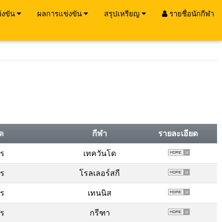
่งขัน
ผลการแข่งขัน
สรุปเหรียญ
รายชื่อนักกีฬา
ัด
กีฬา
รายละเอียด
พร
เทควันโด
พร
โรลเลอร์สกี
พร
เทนนิส
พร
กรีฑา