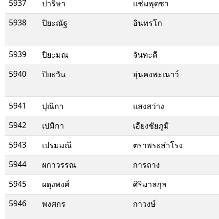
5937
ปาริษา
แช่มพุดซา
5938
ปิยะณัฐ
อินทรโก
5939
ปิยะมณ
จันทะดี
5940
ปิยะวัน
อุ่นคงพะเนาว์
5941
ปุณิกา
แสงสว่าง
5942
เปมิกา
เอียงชัยภูมิ
5943
เปรมมณี
ตราพระสำโรง
5944
ผกาวรรณ
การถาง
5945
ผดุงพงศ์
ศิริมาลกุล
5946
พงศกร
กาวงษ์