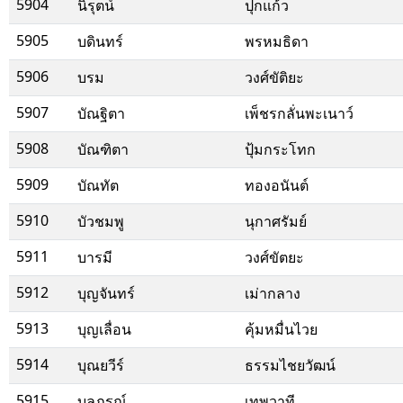
5904
นิรุตน์
ปุกแก้ว
5905
บดินทร์
พรหมธิดา
5906
บรม
วงศ์ขัติยะ
5907
บัณฐิตา
เพ็ชรกลั่นพะเนาว์
5908
บัณฑิตา
ปุ้มกระโทก
5909
บัณทัต
ทองอนันต์
5910
บัวชมพู
นุกาศรัมย์
5911
บารมี
วงศ์ขัตยะ
5912
บุญจันทร์
เม่ากลาง
5913
บุญเลื่อน
คุ้มหมื่นไวย
5914
บุณยวีร์
ธรรมไชยวัฒน์
5915
บุลภรณ์
เทพวาที