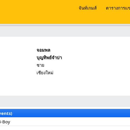
จันท์เกมส์
ตารางการแข
จอมพล
บุญทิพย์จำปา
ชาย
เชียงใหม่
vents)
B-Boy